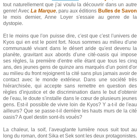
tout naturellement que j'ai voulu la découvrir dans un autre
genre! Avec
La Marque
, paru aux éditions
Bulles de Savon
le mois dernier, Anne Loyer s'essaie au genre de la
dystopie.
Et le moins que l'on puisse dire, c'est que c'est l'univers de
Kyos qui en est le point fort. Nous sommes au milieu d'une
communauté vivant dans le désert aride qu'est devenu la
planète, gravitant aux abords d'une cité-oasis qui impose
ses règles, la première d'entre elle étant que tous les cinq
ans, des jeunes gens de quinze ans marqués d'un point d'or
au milieu du front rejoignent la cité sans plus jamais avoir de
contact avec le monde extérieur. Dans une société très
hiérarchisée, qui accepte sans remettre en question des
règles d'injustice et de discrimination dans le but d'obtenir
de l'eau, le doute s'installe dans le cœur de plusieurs jeunes
gens. Est-il possible de vivre loin de Kyos? Y a-t-il de l'eau
ailleurs? Que se passe-t-il derrière les hauts murs de la cité
oasis? A quel destin sont-ils voués?
La chaleur, la soif, l'aveuglante lumière nous suit tout au
long du roman, dont Sika et Sek sont les deux protagonistes.