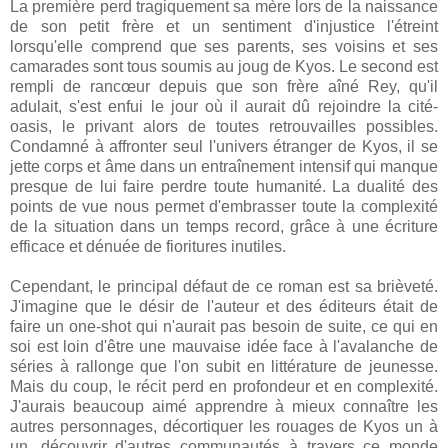
La première perd tragiquement sa mère lors de la naissance
de son petit frère et un sentiment d'injustice l'étreint
lorsqu'elle comprend que ses parents, ses voisins et ses
camarades sont tous soumis au joug de Kyos. Le second est
rempli de rancœur depuis que son frère aîné Rey, qu'il
adulait, s'est enfui le jour où il aurait dû rejoindre la cité-
oasis, le privant alors de toutes retrouvailles possibles.
Condamné à affronter seul l'univers étranger de Kyos, il se
jette corps et âme dans un entraînement intensif qui manque
presque de lui faire perdre toute humanité. La dualité des
points de vue nous permet d'embrasser toute la complexité
de la situation dans un temps record, grâce à une écriture
efficace et dénuée de fioritures inutiles.
Cependant, le principal défaut de ce roman est sa brièveté.
J'imagine que le désir de l'auteur et des éditeurs était de
faire un one-shot qui n'aurait pas besoin de suite, ce qui en
soi est loin d'être une mauvaise idée face à l'avalanche de
séries à rallonge que l'on subit en littérature de jeunesse.
Mais du coup, le récit perd en profondeur et en complexité.
J'aurais beaucoup aimé apprendre à mieux connaître les
autres personnages, décortiquer les rouages de Kyos un à
un, découvrir d'autres communautés à travers ce monde