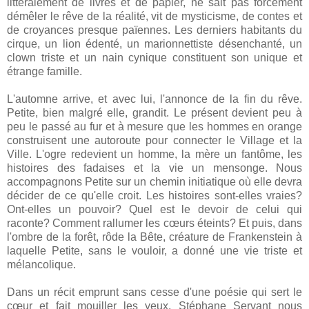
littéralement de livres et de papier, ne sait pas forcément
démêler le rêve de la réalité, vit de mysticisme, de contes et
de croyances presque païennes. Les derniers habitants du
cirque, un lion édenté, un marionnettiste désenchanté, un
clown triste et un nain cynique constituent son unique et
étrange famille.
L'automne arrive, et avec lui, l'annonce de la fin du rêve.
Petite, bien malgré elle, grandit. Le présent devient peu à
peu le passé au fur et à mesure que les hommes en orange
construisent une autoroute pour connecter le Village et la
Ville. L'ogre redevient un homme, la mère un fantôme, les
histoires des fadaises et la vie un mensonge. Nous
accompagnons Petite sur un chemin initiatique où elle devra
décider de ce qu'elle croit. Les histoires sont-elles vraies?
Ont-elles un pouvoir? Quel est le devoir de celui qui
raconte? Comment rallumer les cœurs éteints? Et puis, dans
l'ombre de la forêt, rôde la Bête, créature de Frankenstein à
laquelle Petite, sans le vouloir, a donné une vie triste et
mélancolique.
Dans un récit emprunt sans cesse d'une poésie qui sert le
cœur et fait mouiller les yeux, Stéphane Servant nous