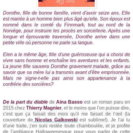
Dorothe, fille de bonne famille, vient d'avoir seize ans. Elle
est mariée à un homme bien plus âgé qu'elle. Son époux est
nommé dans le comté du Finnmark, tout au nord de la
Norvège, pour instruire les procès en sorcellerie. Après une
longue et éprouvante traversée, Dorothe arrive dans une
petite ville où personne ne parle sa langue.
Elen a le même âge, fille d'une guérisseuse qui a choisi de
vivre sans homme et enchaîne les aventures et les enfants.
La jeune fille sauvera Dorothe gravement malade, grâce au
savoir que sa mère lui a transmis avant d'être emprisonnée.
Mais ne signe-t-elle pas ainsi son appartenance à la
confrérie des sorcières?
De la part du diable
de
Aina Basso
est un roman paru en
2015 chez
Thierry Magnier
, et le moins que l'on puisse dire,
c'est que ça faisait des mois qu'il me faisait de l’œil (la
couverture de
Nicolas Galkowski
est sublime!). Je l'ai lu
d'une traite, j'en suis restée toute chamboulée, et je profite
de l'ambiance Halloweenesque pour vous parler de cette