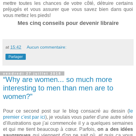
mettre toutes les chances de votre côté, détruire certains
préjugés et vous assurer que vous savez bien dans quoi
vous mettez les pieds!
Mes cinq conseils pour devenir libraire
at
15:42
Aucun commentaire:
Partager
vendredi 27 juillet 2018
“Why are women... so much more
interesting to men than men are to
women?”
Pour ce second post sur le blog consacré au dessin (
le
premier c'est par ici
), je voulais vous parler d'une autre série
d'illustrations que j'ai commencée il y a quelques semaines
et qui me tient beaucoup à cœur. Parfois,
on a des idées
saugrenues
qui viennent d'on ne sait où, et puis ça vous