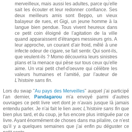
merveilleux, mais aussi les adultes, parce qu'elle
sait les écouter et leur redonner confiance. Ses
deux meilleurs amis sont Beppo, un vieux
balayeur de rues, et Gigi, un jeune homme à la
langue bien pendue. Tous vivent heureux dans
ce petit coin éloigné de l'agitation de la ville
quand apparaissent d'étranges messieurs gris. A
leur approche, un courant d'air froid, mêlé à une
infecte odeur de cigare, se fait sentir. Qui sont-ils,
que veulent-ils ? Momo découvrira leurs sinistres
plans et la menace qui pèse sur tous ceux qu'elle
aime. Un vrai petit chef-d'oeuvre qui célèbre les
valeurs humaines et l'amitié, par l'auteur de
L'histoire sans fin
.
Lors du swap "
Au pays des Merveilles
" auquel j'ai participé
l'an dernier,
Pandagarou
m'a envoyé parmi d'autres
ouvrages ce petit livre vert dont je n'avais jusque là jamais
entendu parler. Je n'ai fait le lien avec
L'histoire sans fin
que
bien plus tard, et du coup, je fus encore plus intriguée par ce
livre. Ayant énormément de choses dans ma pilalire, ce n'est
qu'il y a quelques semaines que j'ai enfin pu déguster ce