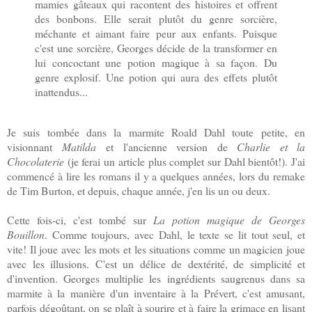
mamies gâteaux qui racontent des histoires et offrent
des bonbons. Elle serait plutôt du genre sorcière,
méchante et aimant faire peur aux enfants. Puisque
c'est une sorcière, Georges décide de la transformer en
lui concoctant une potion magique à sa façon. Du
genre explosif. Une potion qui aura des effets plutôt
inattendus...
Je suis tombée dans la marmite Roald Dahl toute petite, en
visionnant
Matilda
et l'ancienne version de
Charlie et la
Chocolaterie
(je ferai un article plus complet sur Dahl bientôt!). J'ai
commencé à lire les romans il y a quelques années, lors du remake
de Tim Burton, et depuis, chaque année, j'en lis un ou deux.
Cette fois-ci, c'est tombé sur
La potion magique de Georges
Bouillon
. Comme toujours, avec Dahl, le texte se lit tout seul, et
vite! Il joue avec les mots et les situations comme un magicien joue
avec les illusions. C'est un délice de dextérité, de simplicité et
d'invention. Georges multiplie les ingrédients saugrenus dans sa
marmite à la manière d'un inventaire à la Prévert, c'est amusant,
parfois dégoûtant, on se plaît à sourire et à faire la grimace en lisant