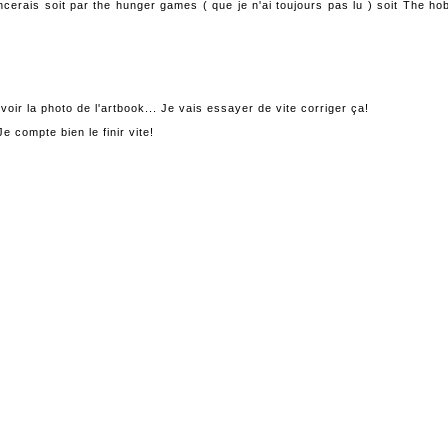
erais soit par the hunger games ( que je n'ai toujours pas lu ) soit The hob
voir la photo de l'artbook... Je vais essayer de vite corriger ça!
e compte bien le finir vite!