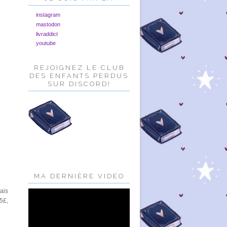
instagram
mastodon
livraddict
youtube
REJOIGNEZ LE CLUB
DES ENFANTS PERDUS
SUR DISCORD!
MA DERNIÈRE VIDEO
ais
15£,