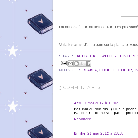
Un artbook à 10€ au lieu de 40€. Les prix sold
Voilà les amis. J'ai du pain sur la planche. V
SHARE:
FACEBOOK |
TWITTER |
PINTERE
MOTS-CLÉS
BLABLA
,
COUP DE COEUR
,
I
3 COMMENTAIRES:
Acr0
7 mai 2012 à 13:02
Pas mal du tout dis :) Quelle pêche 
Par contre, on ne voit pas la photo d
Répondre
Emilie
21 mai 2012 à 23:18