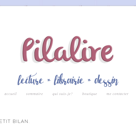
accueil
sommaire
qui suis-je?
boutique
me contacter
ETIT BILAN.