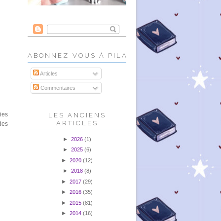
ABONNEZ-VOUS À PILALIRE!
Articles
Commentaires
ies
LES ANCIENS
ARTICLES
des
►
2026
(1)
►
2025
(6)
►
2020
(12)
►
2018
(8)
►
2017
(29)
►
2016
(35)
►
2015
(81)
►
2014
(16)