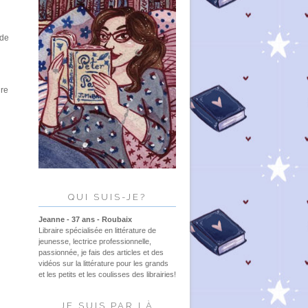
 de
ire
QUI SUIS-JE?
Jeanne - 37 ans - Roubaix
Libraire spécialisée en littérature de
jeunesse, lectrice professionnelle,
passionnée, je fais des articles et des
vidéos sur la littérature pour les grands
et les petits et les coulisses des librairies!
JE SUIS PAR LÀ