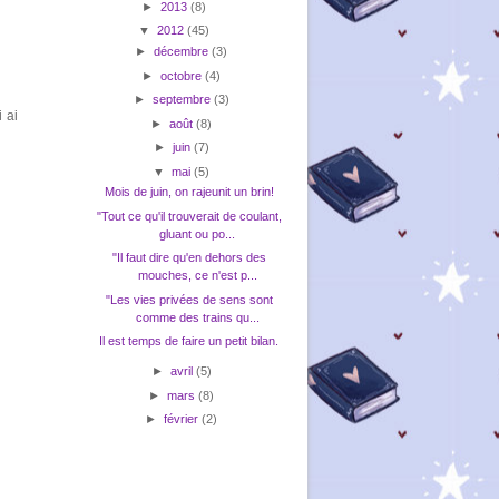
►
2013
(8)
▼
2012
(45)
►
décembre
(3)
►
octobre
(4)
►
septembre
(3)
 ai
►
août
(8)
►
juin
(7)
▼
mai
(5)
Mois de juin, on rajeunit un brin!
"Tout ce qu'il trouverait de coulant,
gluant ou po...
"Il faut dire qu'en dehors des
mouches, ce n'est p...
"Les vies privées de sens sont
comme des trains qu...
Il est temps de faire un petit bilan.
►
avril
(5)
►
mars
(8)
►
février
(2)