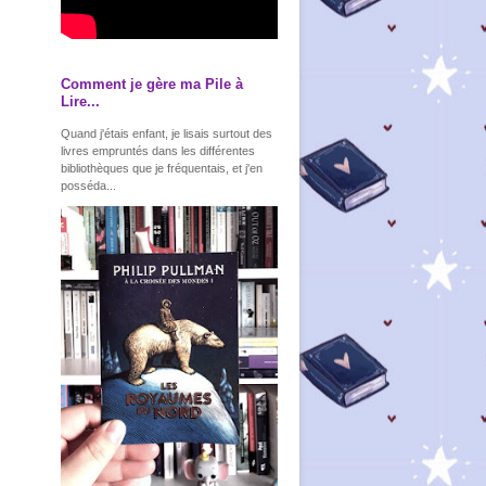
Comment je gère ma Pile à
Lire...
Quand j'étais enfant, je lisais surtout des
livres empruntés dans les différentes
bibliothèques que je fréquentais, et j'en
posséda...