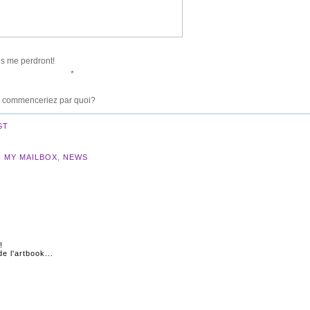
és me perdront!
*
ous commenceriez par quoi?
ST
N MY MAILBOX
,
NEWS
!
e l'artbook...