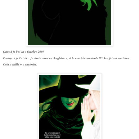
Quand je l'ai lu : Octobre 2009
Pourquoi je l'ai lu :
Je vivais alors en Angleterre, et la comédie musicale
Wicked
faisait un tabac.
Cela a titillé ma curiosité.