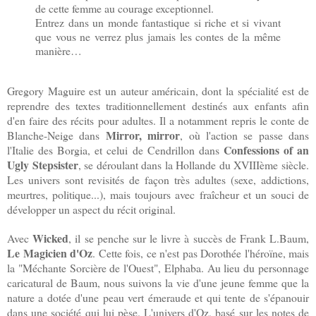
de cette femme au courage exceptionnel.
Entrez dans un monde fantastique si riche et si vivant
que vous ne verrez plus jamais les contes de la même
manière…
Gregory Maguire est un auteur américain, dont la spécialité est de
reprendre des textes traditionnellement destinés aux enfants afin
d'en faire des récits pour adultes. Il a notamment repris le conte de
Mirror, mirror
Blanche-Neige dans
, où l'action se passe dans
Confessions of an
l'Italie des Borgia, et celui de Cendrillon dans
Ugly Stepsister
, se déroulant dans la Hollande du XVIIIème siècle.
Les univers sont revisités de façon très adultes (sexe, addictions,
meurtres, politique...), mais toujours avec fraîcheur et un souci de
développer un aspect du récit original.
Wicked
Avec
, il se penche sur le livre à succès de Frank L.Baum,
Le Magicien d'Oz
. Cette fois, ce n'est pas Dorothée l'héroïne, mais
la "Méchante Sorcière de l'Ouest", Elphaba. Au lieu du personnage
caricatural de Baum, nous suivons la vie d'une jeune femme que la
nature a dotée d'une peau vert émeraude et qui tente de s'épanouir
dans une société qui lui pèse. L'univers d'Oz, basé sur les notes de