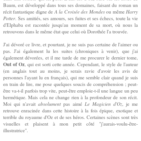
Baum, est développé dans tous ses domaines, faisant du roman un
récit fantastique digne de
A la Croisée des Mondes
ou même
Harry
Potter
. Ses amitiés, ses amours, ses fuites et ses échecs, toute la vie
d'Elphaba est racontée jusqu'au moment de sa mort, où nous la
retrouvons dans le même état que celui où Dorothée l'a trouvée.
J'ai dévoré ce livre, et pourtant, je ne suis pas certaine de l'aimer ou
pas. J'ai également lu les suites (chroniques à venir), que j'ai
également dévorées, et il me tarde de me procurer le dernier tome,
Out of Oz
, qui est sorti cette année. Cependant, le style de l'auteur
(en anglais tout au moins, je serais ravie d'avoir les avis de
personnes l'ayant lu en français), qui me semble clair quand je suis
en train de lire, me pose quelques soucis de compréhension ; peut-
être va-t-il parfois trop vite, peut-être emploie-t-il une langue un peu
hermétique. Mais cela ne change rien à la profondeur de son récit.
Moi qui n'avait
absolument
pas aimé
Le Magicien d'Oz
, je me
retrouve enracinée dans cette histoire à la fois épique, exotique et
terrible du royaume d'Oz et de ses héros. Certaines scènes sont très
visuelles et plaisent à mon petit côté "j'aurais-voulu-être-
illustratrice".