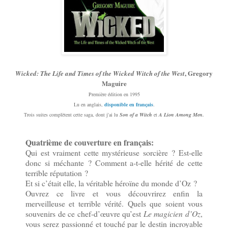
, Gregory
Wicked: The Life and Times of the Wicked Witch of the West
Maguire
Première édition en 1995
Lu en anglais,
disponible en français
.
Trois suites complètent cette saga, dont j'ai lu
Son of a Witch
et
A Lion Among Men.
Quatrième de couverture en français:
Qui est vraiment cette mystérieuse sorcière ? Est-elle
donc si méchante ? Comment a-t-elle hérité de cette
terrible réputation ?
Et si c’était elle, la véritable héroïne du monde d’Oz ?
Ouvrez ce livre et vous découvrirez enfin la
merveilleuse et terrible vérité. Quels que soient vous
souvenirs de ce chef-d’œuvre qu’est
Le magicien d’Oz
,
vous serez passionné et touché par le destin incroyable