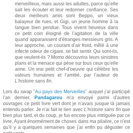
merveilleux, mais aussi les adultes, parce qu'elle
sait les écouter et leur redonner confiance. Ses
deux meilleurs amis sont Beppo, un vieux
balayeur de rues, et Gigi, un jeune homme à la
langue bien pendue. Tous vivent heureux dans
ce petit coin éloigné de l'agitation de la ville
quand apparaissent d'étranges messieurs gris. A
leur approche, un courant d'air froid, mêlé à une
infecte odeur de cigare, se fait sentir. Qui sont-ils,
que veulent-ils ? Momo découvrira leurs sinistres
plans et la menace qui pèse sur tous ceux qu'elle
aime. Un vrai petit chef-d'oeuvre qui célèbre les
valeurs humaines et l'amitié, par l'auteur de
L'histoire sans fin
.
Lors du swap "
Au pays des Merveilles
" auquel j'ai participé
l'an dernier,
Pandagarou
m'a envoyé parmi d'autres
ouvrages ce petit livre vert dont je n'avais jusque là jamais
entendu parler. Je n'ai fait le lien avec
L'histoire sans fin
que
bien plus tard, et du coup, je fus encore plus intriguée par ce
livre. Ayant énormément de choses dans ma pilalire, ce n'est
qu'il y a quelques semaines que j'ai enfin pu déguster ce