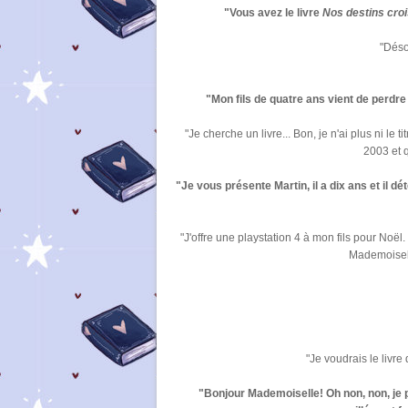
"Vous avez le livre
Nos destins cro
"Déso
"Mon fils de quatre ans vient de perdre 
"Je cherche un livre... Bon, je n'ai plus ni le ti
2003 et q
"Je vous présente Martin, il a dix ans et il dé
"J'offre une playstation 4 à mon fils pour Noël. M
Mademoisell
"Je voudrais le livre
"Bonjour Mademoiselle! Oh non, non, je 