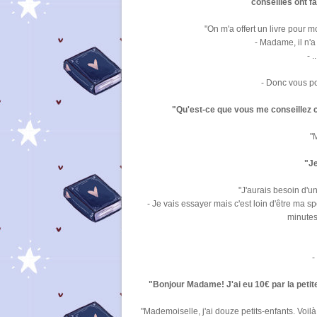
conseillés ont f
"On m'a offert un livre pour m
- Madame, il n'a
- 
- Donc vous po
"Qu'est-ce que vous me conseillez c
"M
"J
"J'aurais besoin d'un
- Je vais essayer mais c'est loin d'être ma s
minutes
-
"Bonjour Madame! J'ai eu 10€ par la petite 
"Mademoiselle, j'ai douze petits-enfants. Voil