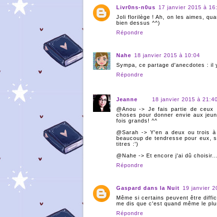
Livr0ns-n0us
17 janvier 2015 à 16
Joli florilège ! Ah, on les aimes, q
bien dessus ^^)
Répondre
Nahe
18 janvier 2015 à 10:04
Sympa, ce partage d'anecdotes : il 
Répondre
Jeanne
18 janvier 2015 à 21:4
@Anou -> Je fais partie de ceux qu
choses pour donner envie aux jeun
fois grands! ^^
@Sarah -> Y'en a deux ou trois à 
beaucoup de tendresse pour eux, su
titres :')
@Nahe -> Et encore j'ai dû choisir.
Répondre
Gaspard dans la Nuit
19 janvier 2
Même si certains peuvent être diffic
me dis que c'est quand même le plu
Répondre