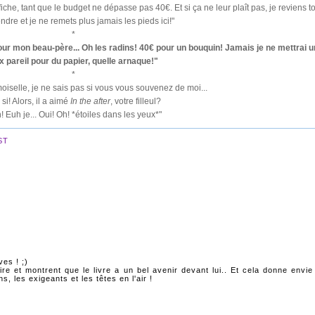
che, tant que le budget ne dépasse pas 40€. Et si ça ne leur plaît pas, je reviens t
ndre et je ne remets plus jamais les pieds ici!"
*
our mon beau-père... Oh les radins! 40€ pour un bouquin! Jamais je ne mettrai u
x pareil pour du papier, quelle arnaque!"
*
iselle, je ne sais pas si vous vous souvenez de moi...
, si! Alors, il a aimé
In the after
, votre filleul?
! Euh je... Oui! Oh! *étoiles dans les yeux*"
ST
es ! ;)
re et montrent que le livre a un bel avenir devant lui.. Et cela donne envie
s, les exigeants et les têtes en l'air !