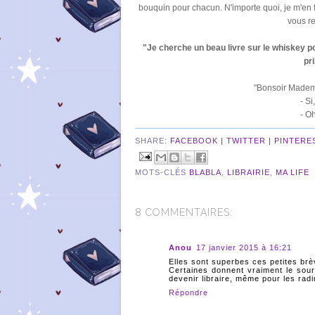
bouquin pour chacun. N'importe quoi, je m'en fi
vous re
"Je cherche un beau livre sur le whiskey p
pri
"Bonsoir Mademo
- Si
- Oh
SHARE:
FACEBOOK |
TWITTER |
PINTERE
MOTS-CLÉS
BLABLA
,
LIBRAIRIE
,
MA LIFE
8 COMMENTAIRES:
Anou
17 janvier 2015 à 16:21
Elles sont superbes ces petites brèv
Certaines donnent vraiment le souri
devenir libraire, même pour les radin
Répondre