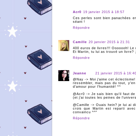
Acr0
19 janvier 2015 à 18:57
Ces perles sont bien panachées ent
séant !
Répondre
Camille
20 janvier 2015 à 21:31
400 euros de livres!!! Ooooooh! Le r
Et Martin, tu lui as trouvé un livre? 
Répondre
Jeanne
21 janvier 2015 à 16:4
@Nay -> Moi j'aime cet éclectisme!
ressembler, mais pas du tout, y'en
d'amour pour l'humanité! ^^
@Acr0 -> Je sais bien qu'il faut de
(et j'ai toutes les peines de l'univ
@Camille -> Ouais hein? je lui ai 
crois que Martin est reparti avec
convaincu ^^"
Répondre