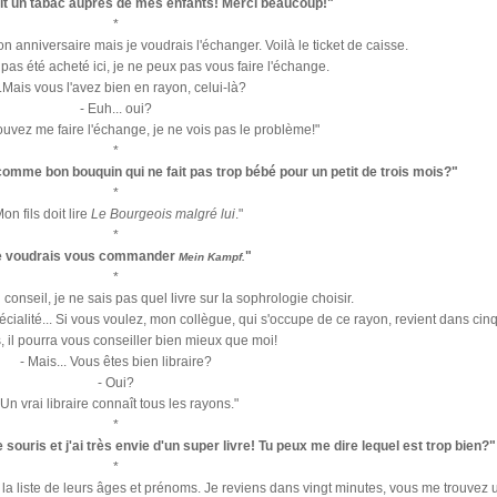
ait un tabac auprès de mes enfants! Merci beaucoup!"
*
on anniversaire mais je voudrais l'échanger. Voilà le ticket de caisse.
 pas été acheté ici, je ne peux pas vous faire l'échange.
...Mais vous l'avez bien en rayon, celui-là?
- Euh... oui?
uvez me faire l'échange, je ne vois pas le problème!"
*
omme bon bouquin qui ne fait pas trop bébé pour un petit de trois mois?"
*
on fils doit lire
Le Bourgeois malgré lui
."
*
e voudrais vous commander
"
Mein Kampf.
*
 conseil, je ne sais pas quel livre sur la sophrologie choisir.
pécialité... Si vous voulez, mon collègue, qui s'occupe de ce rayon, revient dans cin
, il pourra vous conseiller bien mieux que moi!
- Mais... Vous êtes bien libraire?
- Oui?
 Un vrai libraire connaît tous les rayons."
*
souris et j'ai très envie d'un super livre! Tu peux me dire lequel est trop bien?"
*
à la liste de leurs âges et prénoms. Je reviens dans vingt minutes, vous me trouvez 