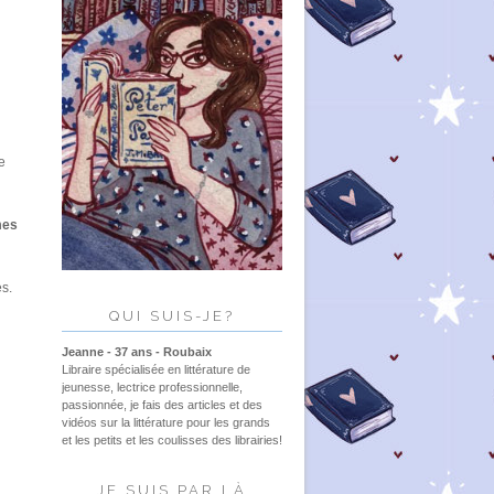
re
mes
es.
QUI SUIS-JE?
Jeanne - 37 ans - Roubaix
Libraire spécialisée en littérature de
jeunesse, lectrice professionnelle,
passionnée, je fais des articles et des
vidéos sur la littérature pour les grands
et les petits et les coulisses des librairies!
JE SUIS PAR LÀ