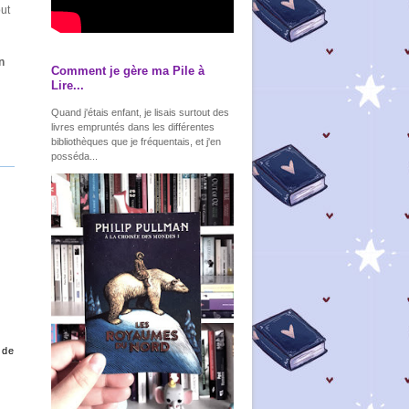
out
n
Comment je gère ma Pile à
Lire...
Quand j'étais enfant, je lisais surtout des
livres empruntés dans les différentes
bibliothèques que je fréquentais, et j'en
posséda...
 de