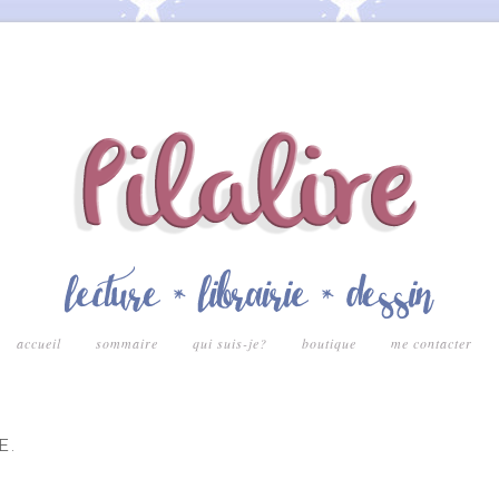
accueil
sommaire
qui suis-je?
boutique
me contacter
E.