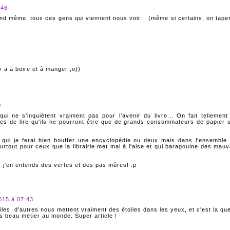
:46
uand même, tous ces gens qui viennent nous voir... (même si certains, on taper
y a à boire et à manger ;o))
0
i ne s'inquiètent vraiment pas pour l'avenir du livre... On fait tellement
es de lire qu'ils ne pourront être que de grands consommateurs de papier 
qui je ferai bien bouffer une encyclopédie ou deux mais dans l'ensemble j
rtout pour ceux que la librairie met mal à l'aise et qui baragouine des mauv
.. j'en entends des vertes et des pas mûres! :p
015 à 07:43
iles, d'autres nous mettent vraiment des étoiles dans les yeux, et c'est la que
s beau metier au monde. Super article !