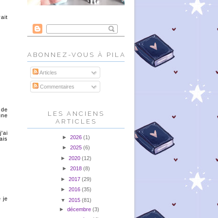
ait
ABONNEZ-VOUS À PILALIRE!
Articles
Commentaires
 de
LES ANCIENS
une
ARTICLES
'ai
►
2026
(1)
ais
►
2025
(6)
►
2020
(12)
►
2018
(8)
►
2017
(29)
►
2016
(35)
 je
▼
2015
(81)
►
décembre
(3)