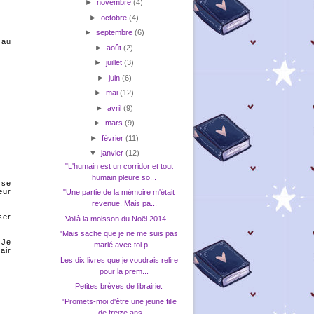
►
novembre
(4)
►
octobre
(4)
►
septembre
(6)
 au
►
août
(2)
►
juillet
(3)
►
juin
(6)
►
mai
(12)
►
avril
(9)
►
mars
(9)
►
février
(11)
▼
janvier
(12)
"L'humain est un corridor et tout
humain pleure so...
 se
œur
"Une partie de la mémoire m'était
revenue. Mais pa...
ser
Voilà la moisson du Noël 2014...
"Mais sache que je ne me suis pas
 Je
marié avec toi p...
air
Les dix livres que je voudrais relire
pour la prem...
Petites brèves de librairie.
"Promets-moi d'être une jeune fille
de treize ans ...