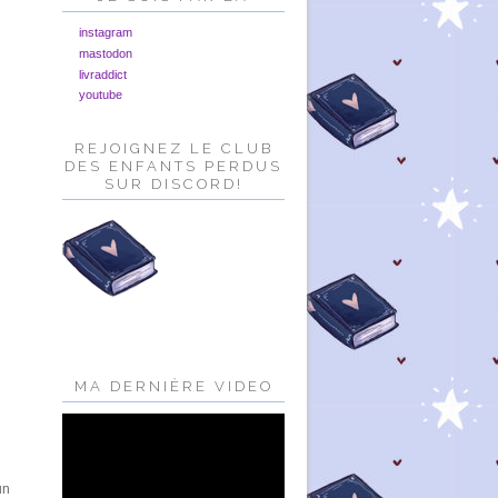
instagram
mastodon
livraddict
youtube
REJOIGNEZ LE CLUB
DES ENFANTS PERDUS
SUR DISCORD!
q
MA DERNIÈRE VIDEO
un