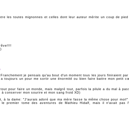
re les toutes mignonnes et celles dont leur auteur mérite un coup de pied
êve!!!!
;)
0
 Franchement je pensais qu'au bout d'un moment tous les jours finiraient par
 a toujours un pour me sortir une énormité ou bien faire battre mon petit c
 tout pour faire un monde, mais malgré tout, parfois la pilule a du mal à pas
ers à conserver mon sourire et mon sang froid XD)
dit, à la dame: "J'aurais adoré que ma mère fasse la même chose pour moi!"
 le premier tome des aventures de Mathieu Hidalf, mais il n'avait pas l'