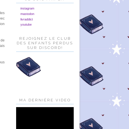
instagram
des
mastodon
vec
livraddict
ion
youtube
REJOIGNEZ LE CLUB
 de
DES ENFANTS PERDUS
fais
SUR DISCORD!
ous
MA DERNIÈRE VIDEO