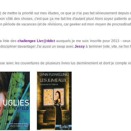
 de mettre la priorité sur mes études, ce que je n'ai pas fait sérieusement depuis 
on côté des choses, c'est que ça me fait lire d'autant plus! Alors soyez patients a
f en période de vacances (et de révisions, car geeker est mon moyen de procrastinat
a liste des
challenges Livr@ddict
auxquels je me suis inscrite pour 2013 - ceux
 discipliner davantage! J'ai aussi un swap avec
Jessy
à terminer (vite, vite, ne t'en 
sse avec les couvertures de plusieurs livres lus dernièrement et dont je compte v