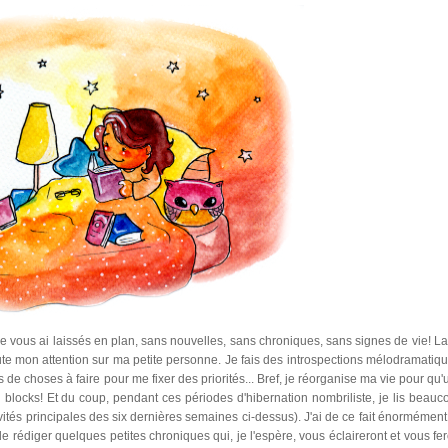
 je vous ai laissés en plan, sans nouvelles, sans chroniques, sans signes de vie! La
ute mon attention sur ma petite personne. Je fais des introspections mélodramatiqu
s de choses à faire pour me fixer des priorités... Bref, je réorganise ma vie pour qu
ng blocks! Et du coup, pendant ces périodes d'hibernation nombriliste, je lis beauc
tivités principales des six dernières semaines ci-dessus). J'ai de ce fait énormémen
de rédiger quelques petites chroniques qui, je l'espère, vous éclaireront et vous fe