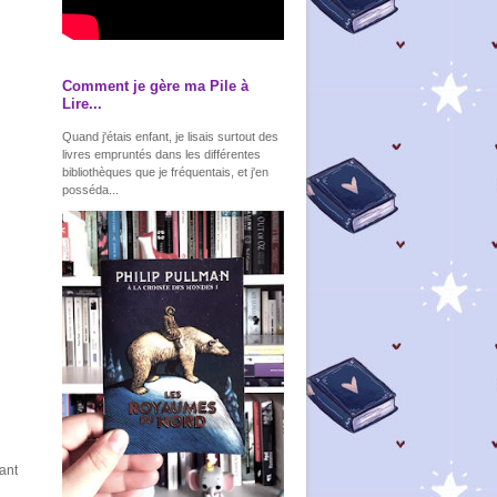
Comment je gère ma Pile à
Lire...
Quand j'étais enfant, je lisais surtout des
livres empruntés dans les différentes
bibliothèques que je fréquentais, et j'en
posséda...
ant