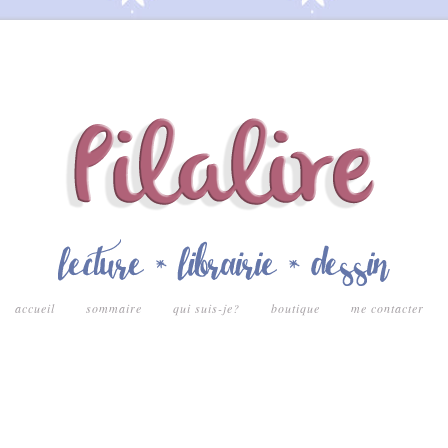
accueil
sommaire
qui suis-je?
boutique
me contacter