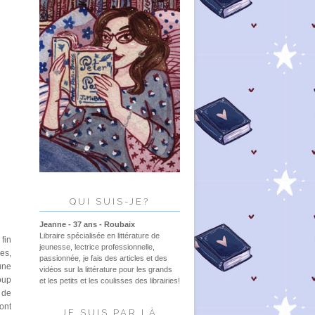
QUI SUIS-JE?
Jeanne - 37 ans - Roubaix
Libraire spécialisée en littérature de
 fin
jeunesse, lectrice professionnelle,
es,
passionnée, je fais des articles et des
'une
vidéos sur la littérature pour les grands
oup
et les petits et les coulisses des librairies!
t de
ront
JE SUIS PAR LÀ